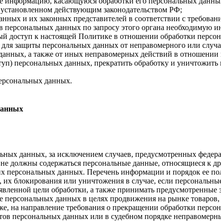
бе информацию, касающуюся обработки его персональных данны
 установленном действующим законодательством РФ;
анных и их законных представителей в соответствии с требован
 персональных данных по запросу этого органа необходимую ин
ый доступ к настоящей Политике в отношении обработки персо
для защиты персональных данных от неправомерного или случай
 данных, а также от иных неправомерных действий в отношении
ступ) персональных данных, прекратить обработку и уничтожить
ерсональных данных.
данных
ных данных, за исключением случаев, предусмотренных федера
 не должны содержаться персональные данные, относящиеся к д
ких персональных данных. Перечень информации и порядок ее п
, их блокирования или уничтожения в случае, если персональн
вленной цели обработки, а также принимать предусмотренные з
е персональных данных в целях продвижения на рынке товаров, 
кже, на направление требования о прекращении обработки персо
ов персональных данных или в судебном порядке неправомерные