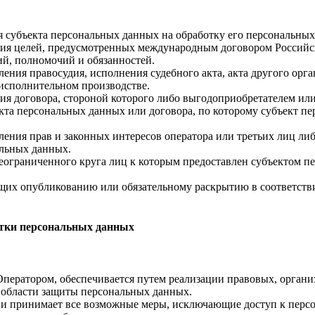
ия субъекта персональных данных на обработку его персональны
ния целей, предусмотренных международным договором Российс
й, полномочий и обязанностей.
ления правосудия, исполнения судебного акта, акта другого ор
 исполнительном производстве.
ия договора, стороной которого либо выгодоприобретателем или
екта персональных данных или договора, по которому субъект п
ления прав и законных интересов оператора или третьих лиц ли
альных данных.
неограниченного круга лиц к которым предоставлен субъектом п
ащих опубликованию или обязательному раскрытию в соответств
ботки персональных данных
Оператором, обеспечивается путем реализации правовых, орган
 области защиты персональных данных.
ых и принимает все возможные меры, исключающие доступ к пе