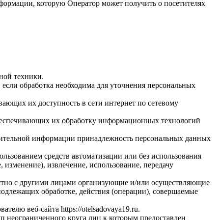
нформации, которую Оператор может получить о посетителях
ной техники.
 если обработка необходима для уточнения персональных
вающих их доступность в сети интернет по сетевому
обеспечивающих их обработку информационных технологий
олнительной информации принадлежность персональных данных
ользованием средств автоматизации или без использования
, изменение), извлечение, использование, передачу
естно с другими лицами организующие и/или осуществляющие
подлежащих обработке, действия (операции), совершаемые
ователю веб-сайта
https://otelsadovaya19.ru
.
п неограниченного круга лиц к которым предоставлен