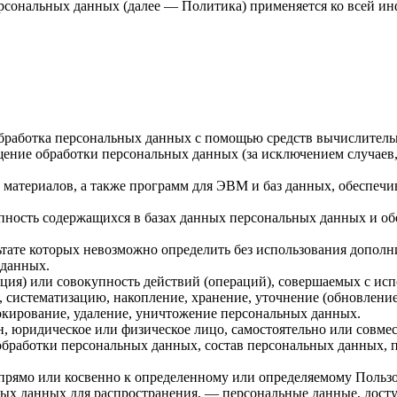
ерсональных данных (далее — Политика) применяется ко всей и
бработка персональных данных с помощью средств вычислитель
ение обработки персональных данных (за исключением случаев,
материалов, а также программ для ЭВМ и баз данных, обеспечи
пность содержащихся в базах данных персональных данных и 
льтате которых невозможно определить без использования доп
 данных.
ция) или совокупность действий (операций), совершаемых с исп
, систематизацию, накопление, хранение, уточнение (обновление
локирование, удаление, уничтожение персональных данных.
н, юридическое или физическое лицо, самостоятельно или совм
обработки персональных данных, состав персональных данных, 
прямо или косвенно к определенному или определяемому Польз
ых данных для распространения, — персональные данные, досту